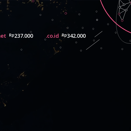
net
Rp
237.000
.co.id
Rp
342.000