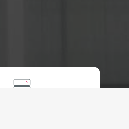
Permana Hosting
Happy
Rp
900.000 IDR