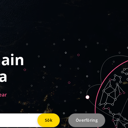
ain
a
ear