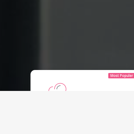
Most Populer
Paket Hosting Lite
Start From
Rp
300.000 IDR