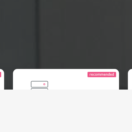
recommended
Permana Hosting
Smart
Rp
600.000 IDR