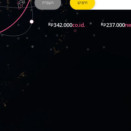
Rp
342.000
.co.id
Rp
237.000