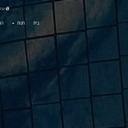
עבר
בית
חנות
הו