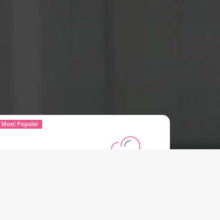
Most Populer
Paket Hosting Lite
Start From
Rp
300.000 IDR