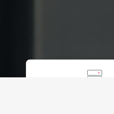
Permana Hosting
Happy
Rp
900.000 IDR