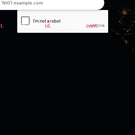
.net
Rp
228.000
.id
Rp
145.000
.com