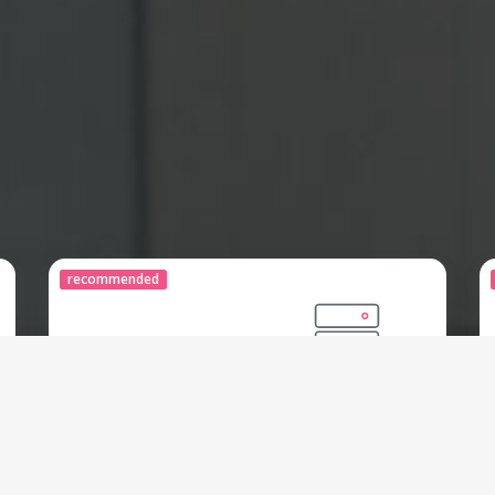
recommended
Permana Hosting
Smart
Rp
600.000 IDR