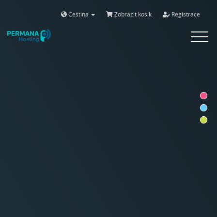
Čeština
Zobrazit košík
Registrace
Toggle
navigat