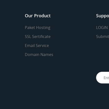
Our Product
Suppo
Paket Hosting
LOGIN
SSL Sertificate
Submit
Email Service
Domain Names