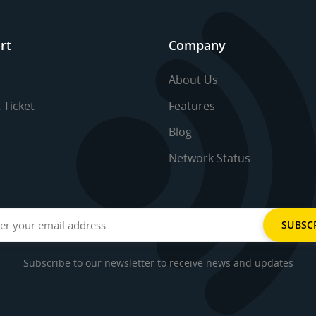
rt
Company
About Us
 Ticket
Features
Blog
Network Status
Subscribe to our newsletter to receive news and updates