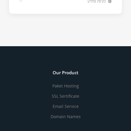
פניות ומידע
Our Product
Paket Hosting
SSL Sertificate
Email Service
Domain Names