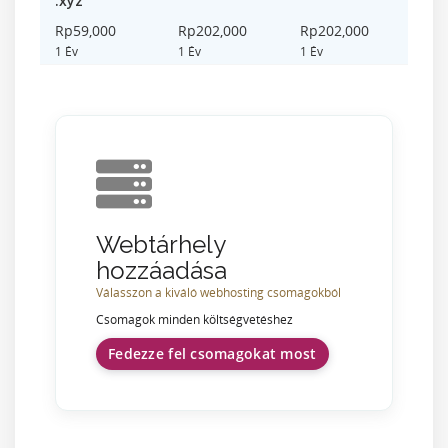
.xyz
Rp59,000
Rp202,000
Rp202,000
1 Év
1 Év
1 Év
Webtárhely
hozzáadása
Válasszon a kiváló webhosting csomagokból
Csomagok minden költségvetéshez
Fedezze fel csomagokat most