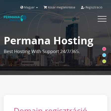
Magyar
Kosár megtekintése
Regisztráció
Toggle
navigat
Permana Hosting
Best Hosting With Support 24/7/365.
Domain regisztráció