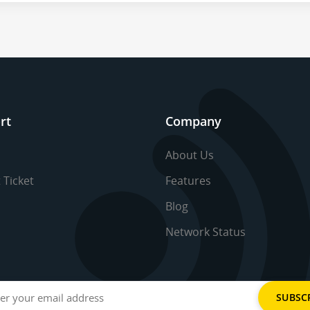
rt
Company
About Us
 Ticket
Features
Blog
Network Status