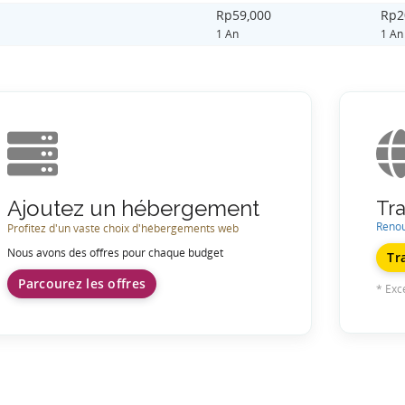
Rp59,000
Rp2
1 An
1 An
Ajoutez un hébergement
Tr
Renou
Profitez d'un vaste choix d'hébergements web
Nous avons des offres pour chaque budget
Tr
Parcourez les offres
* Exc