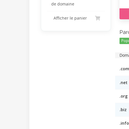
de domaine
Afficher le panier
Par
Popu
Dom
.co
.net
.org
.biz
.info