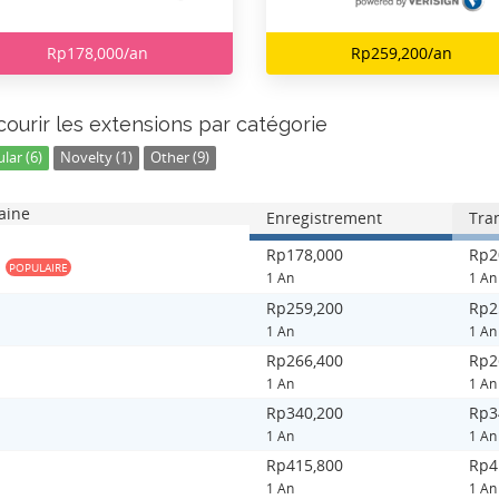
Rp178,000/an
Rp259,200/an
courir les extensions par catégorie
lar (6)
Novelty (1)
Other (9)
aine
Enregistrement
Tra
Rp178,000
Rp2
m
POPULAIRE
1 An
1 An
Rp259,200
Rp2
1 An
1 An
Rp266,400
Rp2
1 An
1 An
Rp340,200
Rp3
1 An
1 An
Rp415,800
Rp4
1 An
1 An