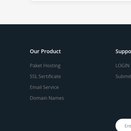
Our Product
Suppo
Paket Hosting
LOGIN
SSL Sertificate
Submit
Email Service
Domain Names